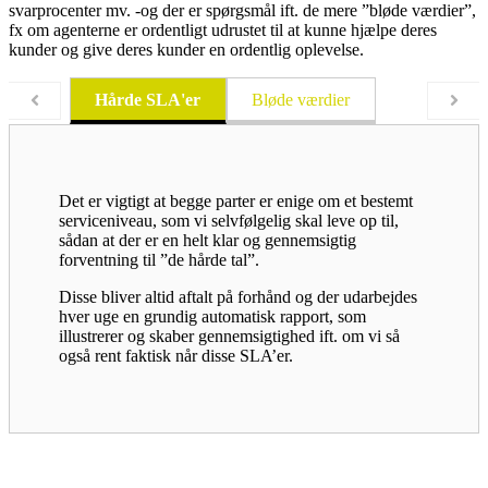
svarprocenter mv. -og der er spørgsmål ift. de mere ”bløde værdier”,
fx om agenterne er ordentligt udrustet til at kunne hjælpe deres
kunder og give deres kunder en ordentlig oplevelse.
Hårde SLA'er
Bløde værdier
Det er vigtigt at begge parter er enige om et bestemt
serviceniveau, som vi selvfølgelig skal leve op til,
sådan at der er en helt klar og gennemsigtig
forventning til ”de hårde tal”.
Disse bliver altid aftalt på forhånd og der udarbejdes
hver uge en grundig automatisk rapport, som
illustrerer og skaber gennemsigtighed ift. om vi så
også rent faktisk når disse SLA’er.