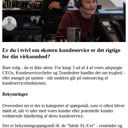
eller tryg?
af
MOGENS LAURSEN
1. juni 2023 09:35:48 CEST
Er du i tvivl om ekstern kundeservice er det rigtige
for din virksomhed?
Bare rolig - du er ikke alene. For knap 3 ud af 4 af vores adspurgte
CEOs, Kundeservicechefer og Teamledere handler det om tryghed -
eller mangel på samme - når snakken går på outsourcing af
kundeservicefunktionen.
Bekymringer
Overordnet set er der to kategorier af spørgsmål, som vi oftest bliver
mødt af, når vi taler med vores kunder eller potentielle kunder
vedrørende håndtering af deres kundeservice.
Der er bekymringsspørgsmål ift. de ”hårde SLA’er” - ventetider og