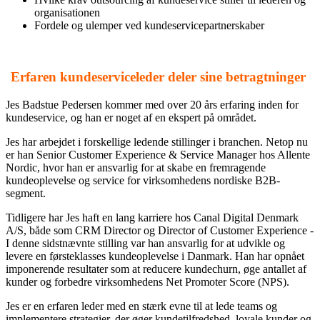
organisationen
Fordele og ulemper ved kundeservicepartnerskaber
Erfaren kundeserviceleder deler sine betragtninger
Jes Badstue Pedersen kommer med over 20 års erfaring inden for
kundeservice, og han er noget af en ekspert på området.
Jes har arbejdet i forskellige ledende stillinger i branchen. Netop nu
er han Senior Customer Experience & Service Manager hos Allente
Nordic, hvor han er ansvarlig for at skabe en fremragende
kundeoplevelse og service for virksomhedens nordiske B2B-
segment.
Tidligere har Jes haft en lang karriere hos Canal Digital Denmark
A/S, både som CRM Director og Director of Customer Experience -
I denne sidstnævnte stilling var han ansvarlig for at udvikle og
levere en førsteklasses kundeoplevelse i Danmark. Han har opnået
imponerende resultater som at reducere kundechurn, øge antallet af
kunder og forbedre virksomhedens Net Promoter Score (NPS).
Jes er en erfaren leder med en stærk evne til at lede teams og
implementere strategier, der øger kundetilfredshed, loyale kunder og