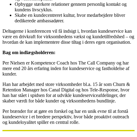
Opbygge stærkere relationer gennem personlig kontakt og
kundens livscyklus.
Skabe en kundecentreret kultur, hvor medarbejdere bliver
dedikerede ambassadører.
Deltagerne i konferencen vil få indsigt i, hvordan kundeservice kan
være en drivkraft for virksomhedens vækst og kundetilfredshed – og
hvordan de kan implementere disse tiltag i deres egen organisation.
Bag om indlægsholderen:
Per Nielsen er Kompetence Coach hos The Call Company og har
mere end 20 års erfaring inden for kundeservice og fastholdelse af
kunder.
Han har arbejdet med store virksomheder bl.a. 15 år som
Churn &
Retention Manager hos
Canal Digital og hos Tele-Response, hvor
han har stået i spidsen for at udvikle kundeserviceafdelinger, der
skaber værdi for både kunder og virksomhedens bundlinje.
Per brænder for at gøre en forskel og har en unik evne til at forstå
kundeservice i et bredere perspektiv, hvor både proaktivt outreach
og kundeloyalitet spiller en central rolle.