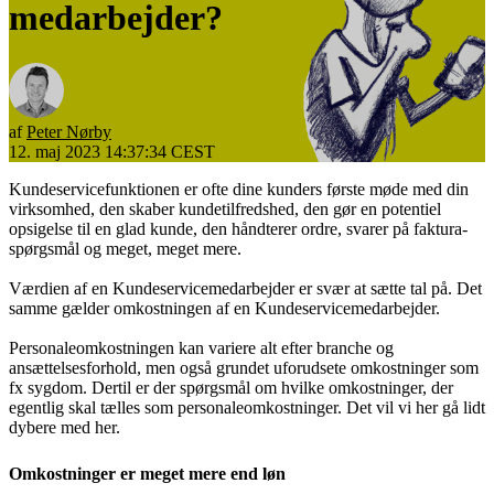
medarbejder?
af
Peter Nørby
12. maj 2023 14:37:34 CEST
Kundeservicefunktionen er ofte dine kunders første møde med din
virksomhed, den skaber kundetilfredshed, den gør en potentiel
opsigelse til en glad kunde, den håndterer ordre, svarer på faktura-
spørgsmål og meget, meget mere.
Værdien af en Kundeservicemedarbejder er svær at sætte tal på. Det
samme gælder omkostningen af en Kundeservicemedarbejder.
Personaleomkostningen kan variere alt efter branche og
ansættelsesforhold, men også grundet uforudsete omkostninger som
fx sygdom. Dertil er der spørgsmål om hvilke omkostninger, der
egentlig skal tælles som personaleomkostninger. Det vil vi her gå lidt
dybere med her.
Omkostninger er meget mere end løn