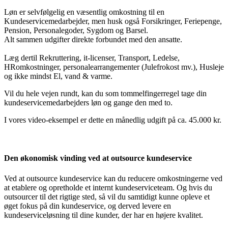
Løn er selvfølgelig en væsentlig omkostning til en
Kundeservicemedarbejder, men husk også Forsikringer, Feriepenge,
Pension, Personalegoder, Sygdom og Barsel.
Alt sammen udgifter direkte forbundet med den ansatte.
Læg dertil Rekruttering, it-licenser, Transport, Ledelse,
HRomkostninger, personalearrangementer (Julefrokost mv.), Husleje
og ikke mindst El, vand & varme.
Vil du hele vejen rundt, kan du som tommelfingerregel tage din
kundeservicemedarbejders løn og gange den med to.
I vores video-eksempel er dette en månedlig udgift på ca. 45.000 kr.
Den økonomisk vinding ved at outsource kundeservice
Ved at outsource kundeservice kan du reducere omkostningerne ved
at etablere og opretholde et internt kundeserviceteam. Og hvis du
outsourcer til det rigtige sted, så vil du samtidigt kunne opleve et
øget fokus på din kundeservice, og derved levere en
kundeserviceløsning til dine kunder, der har en højere kvalitet.