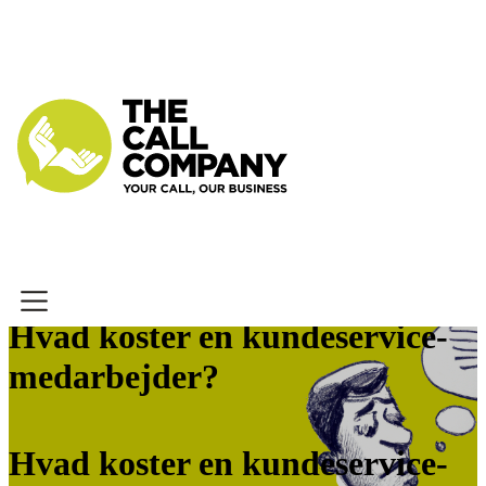
OM OS
TELEMARKETING
KUNDESERVICE
VIDEN
Hvad koster en kundeservice-
KUNDE HOS OS
medarbejder?
KONTAKT
PRIVATLIV
Hvad koster en kundeservice-